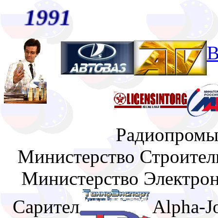
1991
В
Радиопромы
Министерство Строите
Министерство Электр
Сарител
Alpha-J