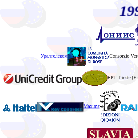
1
Уралтелеком
Consorzio Ver
EPT Trieste (En
Maxima